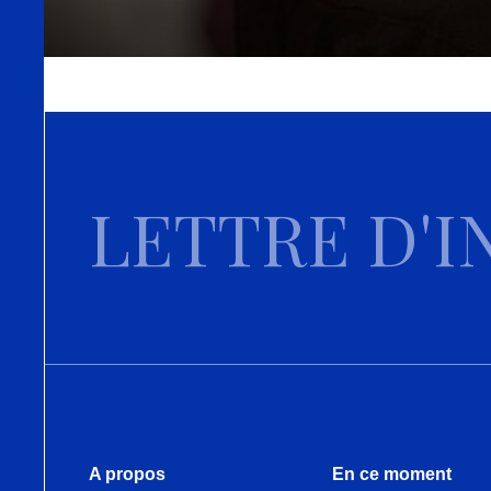
LETTRE D'I
A propos
En ce moment