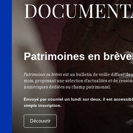
DOCUMENT
Patrimoines en brève
Patrimoines en brèves
est un bulletin de veille diffusé deu
mois, proposant une sélection d’actualités et de resso
numériques dédiées au champ patrimonial.
Envoyé par courriel un lundi sur deux, il est accessib
simple inscription.
Découvrir