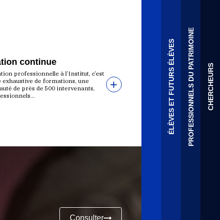
PROFESSIONNELS DU PATRIMOINE
ÉLÈVES ET FUTURS ÉLÈVES
tion continue
CHERCHEURS
ion professionnelle à l’Institut, c’est
e exhaustive de formations, une
té de près de 500 intervenants,
essionnels...
Consulter