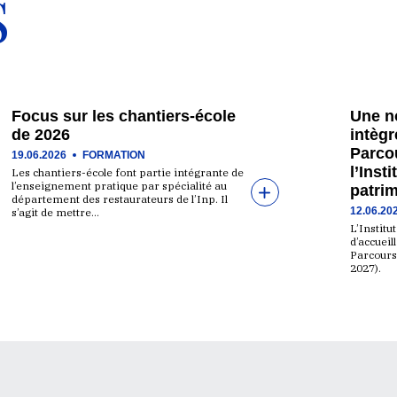
S
Focus sur les chantiers-école
Une n
de 2026
intègr
Parcou
19.06.2026
FORMATION
l’Inst
Les chantiers-école font partie intégrante de
l’enseignement pratique par spécialité au
patri
département des restaurateurs de l’Inp. Il
12.06.20
s’agit de mettre…
L’Institu
d’accueil
Parcours
2027).