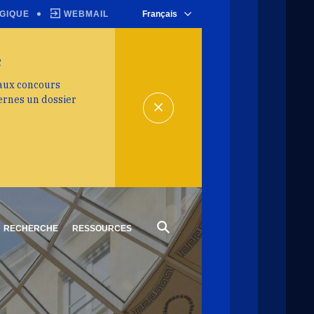
GIQUE
WEBMAIL
Français
e
 aux concours
ernes un dossier
RECHERCHE
RESSOURCES