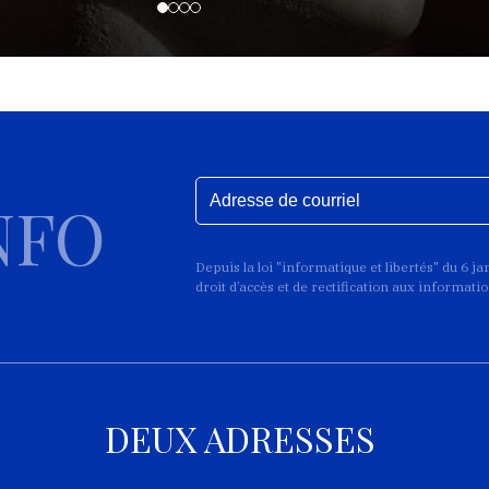
NFO
Depuis la loi "informatique et libertés" du 6 j
droit d’accès et de rectification aux informat
DEUX ADRESSES