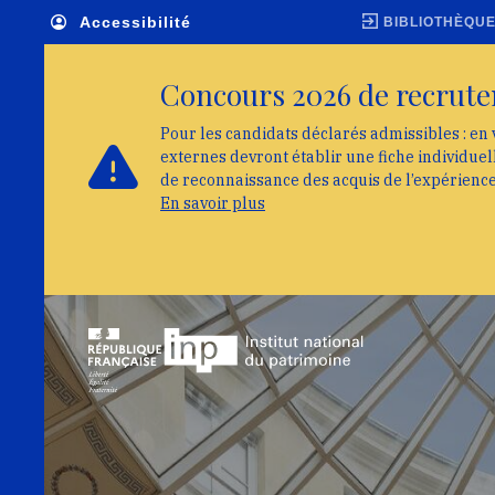
Skip to main navigation
Aller au contenu principal
Skip to search
Accessibilité
BIBLIOTHÈQU
Concours 2026 de recrute
Pour les candidats déclarés admissibles : en 
externes devront établir une fiche individue
de reconnaissance des acquis de l’expérienc
En savoir plus