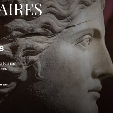
AIRES
s
x fois par
urces
le sur