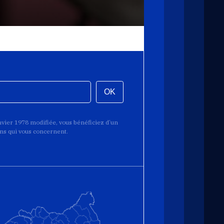
OK
anvier 1978 modifiée, vous bénéficiez d’un
ions qui vous concernent.