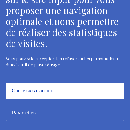
Contacts
proposer une navigation
optimale et nous permettre
de réaliser des statistiques
Département des restaurateurs
de visites.
124 rue Henri Barbusse - 93300 Aubervilliers
Tél. : + 33 1 49 46 57 00
Vous pouvez les accepter, les refuser ou les personnaliser
dans l’outil de paramétrage.
Contacts
Oui, je suis d'accord
Masquer
Institut national du patrimoine, 2023
Paramètres
Mentions légales