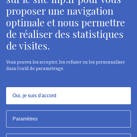
Contacts
proposer une navigation
optimale et nous permettre
de réaliser des statistiques
Département des restaurateurs
de visites.
124 rue Henri Barbusse - 93300 Aubervilliers
Tél. : + 33 1 49 46 57 00
Vous pouvez les accepter, les refuser ou les personnaliser
dans l’outil de paramétrage.
Contacts
Oui, je suis d'accord
Masquer
Institut national du patrimoine, 2023
Paramètres
Mentions légales