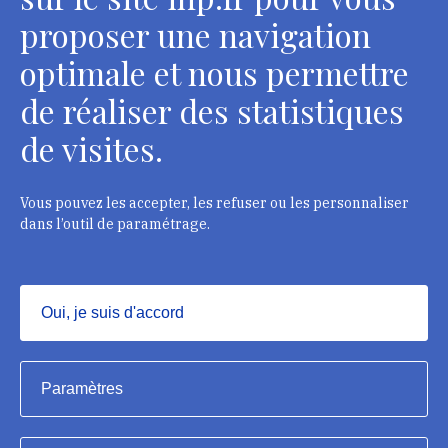
Contacts
proposer une navigation
optimale et nous permettre
de réaliser des statistiques
Département des restaurateurs
de visites.
124 rue Henri Barbusse - 93300 Aubervilliers
Tél. : + 33 1 49 46 57 00
Vous pouvez les accepter, les refuser ou les personnaliser
dans l’outil de paramétrage.
Contacts
Oui, je suis d'accord
Masquer
Institut national du patrimoine, 2023
Paramètres
Mentions légales