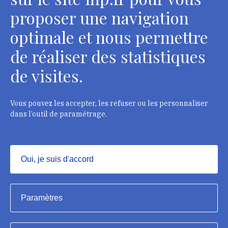
Contacts
proposer une navigation
optimale et nous permettre
de réaliser des statistiques
Département des restaurateurs
de visites.
124 rue Henri Barbusse - 93300 Aubervilliers
Tél. : + 33 1 49 46 57 00
Vous pouvez les accepter, les refuser ou les personnaliser
dans l’outil de paramétrage.
Contacts
Oui, je suis d'accord
Masquer
Institut national du patrimoine, 2023
Paramètres
Mentions légales