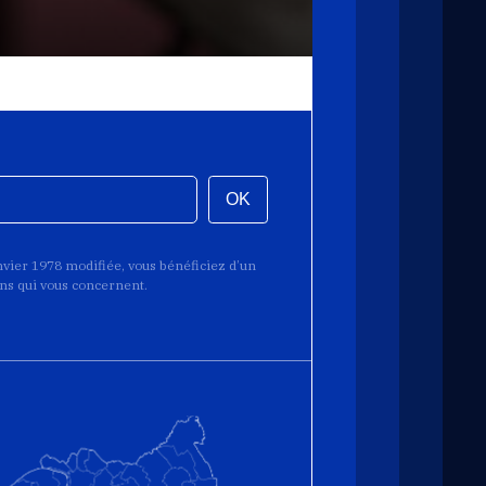
OK
anvier 1978 modifiée, vous bénéficiez d’un
ions qui vous concernent.