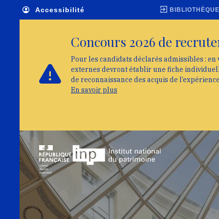
Skip to main navigation
Aller au contenu principal
Skip to search
Accessibilité
BIBLIOTHÈQU
Concours 2026 de recrute
Pour les candidats déclarés admissibles : en 
externes devront établir une fiche individue
de reconnaissance des acquis de l’expérienc
En savoir plus