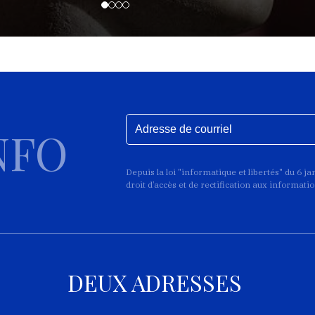
NFO
Depuis la loi "informatique et libertés" du 6 j
droit d’accès et de rectification aux informat
DEUX ADRESSES