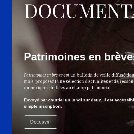
DOCUMENT
Patrimoines en brève
Patrimoines en brèves
est un bulletin de veille diffusé deu
mois, proposant une sélection d’actualités et de resso
numériques dédiées au champ patrimonial.
Envoyé par courriel un lundi sur deux, il est accessib
simple inscription.
Découvrir