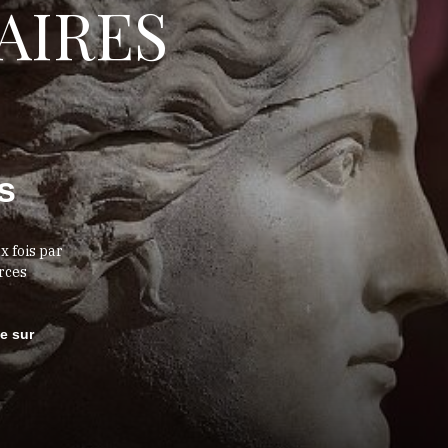
AIRES
s
x fois par
urces
le sur