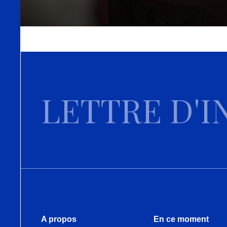
LETTRE D'I
A propos
En ce moment