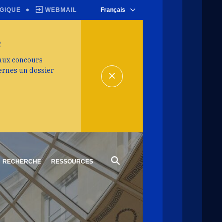
GIQUE
WEBMAIL
Français
e
 aux concours
ernes un dossier
RECHERCHE
RESSOURCES