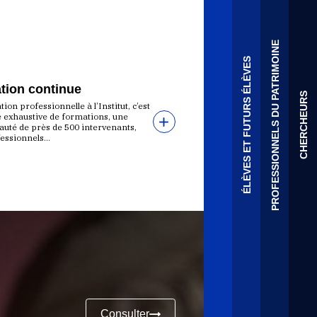
PROFESSIONNELS DU PATRIMOINE
ÉLÈVES ET FUTURS ÉLÈVES
tion continue
CHERCHEURS
ion professionnelle à l’Institut, c’est
e exhaustive de formations, une
té de près de 500 intervenants,
essionnels...
Consulter