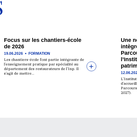
S
Focus sur les chantiers-école
Une n
de 2026
intègr
Parcou
19.06.2026
FORMATION
l’Inst
Les chantiers-école font partie intégrante de
l’enseignement pratique par spécialité au
patri
département des restaurateurs de l’Inp. Il
12.06.20
s’agit de mettre…
L’Institu
d’accueil
Parcours
2027).