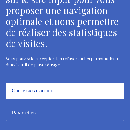
Contacts
proposer une navigation
optimale et nous permettre
de réaliser des statistiques
Département des restaurateurs
de visites.
124 rue Henri Barbusse - 93300 Aubervilliers
Tél. : + 33 1 49 46 57 00
Vous pouvez les accepter, les refuser ou les personnaliser
dans l’outil de paramétrage.
Contacts
Oui, je suis d'accord
Masquer
Institut national du patrimoine, 2023
Paramètres
Mentions légales