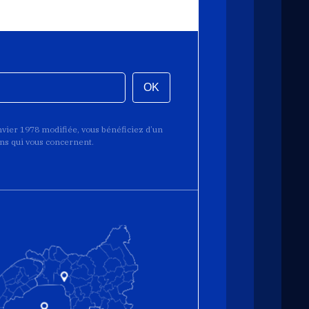
OK
anvier 1978 modifiée, vous bénéficiez d’un
ions qui vous concernent.