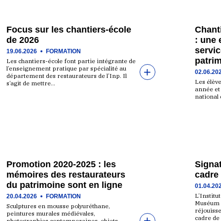
Focus sur les chantiers-école
Chanti
de 2026
: une 
servic
19.06.2026
FORMATION
patri
Les chantiers-école font partie intégrante de
l’enseignement pratique par spécialité au
02.06.20
département des restaurateurs de l’Inp. Il
Les élèv
s’agit de mettre…
année et 
national 
Promotion 2020-2025 : les
Signa
mémoires des restaurateurs
cadre
du patrimoine sont en ligne
01.04.20
L’Institu
20.04.2026
FORMATION
Muséum n
Sculptures en mousse polyuréthane,
réjouisse
peintures murales médiévales,
cadre de
photographies contemporaines, objets