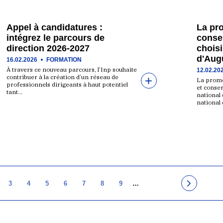
Appel à candidatures :
La pr
intégrez le parcours de
conse
direction 2026-2027
choisi
d'Aug
16.02.2026
FORMATION
À travers ce nouveau parcours, l’Inp souhaite
12.02.20
contribuer à la création d’un réseau de
La promo
professionnels dirigeants à haut potentiel
et conser
tant…
national 
national
3
4
5
6
7
8
9
…