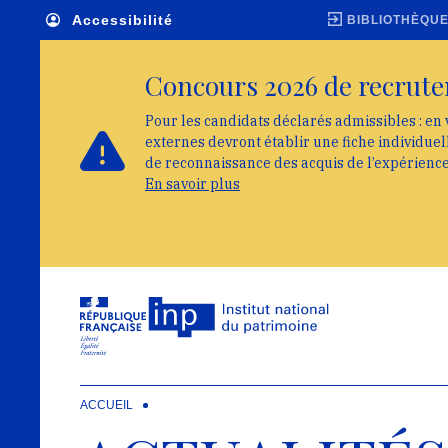
Skip to main navigation
Aller au contenu principal
Skip to search
Accessibilité
BIBLIOTHÈQU
Concours 2026 de recrute
Pour les candidats déclarés admissibles : en 
externes devront établir une fiche individue
de reconnaissance des acquis de l’expérienc
En savoir plus
ACCUEIL