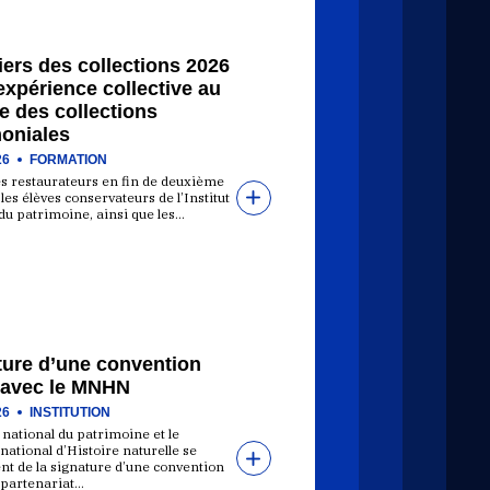
ers des collections 2026
expérience collective au
e des collections
moniales
26
FORMATION
es restaurateurs en fin de deuxième
les élèves conservateurs de l’Institut
du patrimoine, ainsi que les…
ture d’une convention
 avec le MNHN
26
INSTITUTION
t national du patrimoine et le
ational d’Histoire naturelle se
nt de la signature d’une convention
 partenariat…