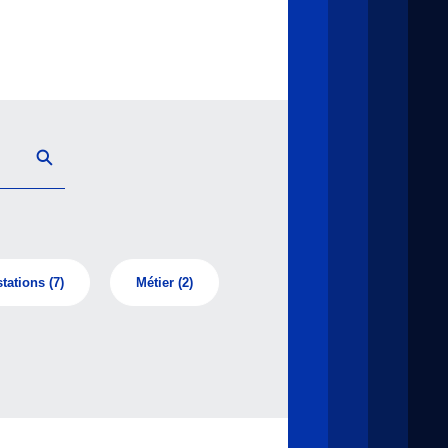
tations
(7)
Métier
(2)