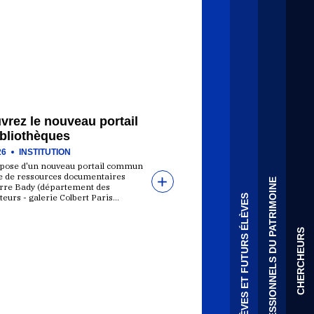
vrez le nouveau portail
ibliothèques
26
INSTITUTION
spose d'un nouveau portail commun
e de ressources documentaires
PROFESSIONNELS DU PATRIMOINE
rre Bady (département des
eurs - galerie Colbert Paris…
ÉLÈVES ET FUTURS ÉLÈVES
CHERCHEURS