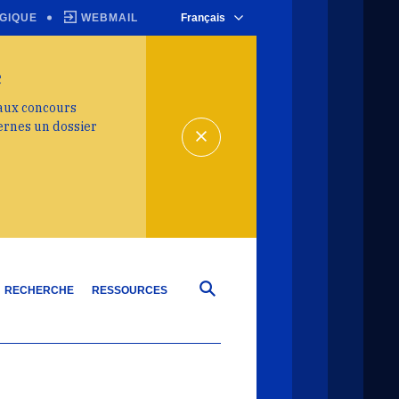
GIQUE
WEBMAIL
Français
e
 aux concours
ernes un dossier
RECHERCHE
RESSOURCES