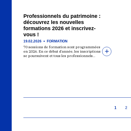
Professionnels du patrimoine :
découvrez les nouvelles
formations 2026 et inscrivez-
vous !
19.02.2026
FORMATION
70 sessions de formation sont programmées
en 2026. En ce début d’année, les inscriptions
se poursuivent et tous les professionnels…
1
2