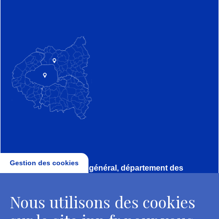
Gestion des cookies
Direction, secrétariat général, département des
conservateurs
Nous utilisons des cookies
2 rue Vivienne - 75002 Paris
Tél. : + 33 1 44 41 16 41