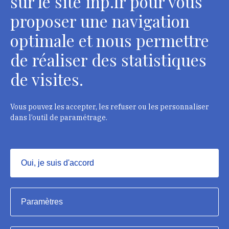
sur le site inp.fr pour vous
Contacts
proposer une navigation
optimale et nous permettre
de réaliser des statistiques
Département des restaurateurs
de visites.
124 rue Henri Barbusse - 93300 Aubervilliers
Tél. : + 33 1 49 46 57 00
Vous pouvez les accepter, les refuser ou les personnaliser
dans l’outil de paramétrage.
Contacts
Oui, je suis d'accord
Masquer
Institut national du patrimoine, 2023
Paramètres
Mentions légales