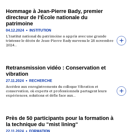
Hommage à Jean-Pierre Bady, premier
directeur de l’École nationale du
patrimoine
04.12.2024
INSTITUTION
L’Institut national du patrimoine a appris avec une grande
tristesse le décès de Jean-Pierre Bady survenu le 28 novembre
2024…
Retransmission vidéo : Conservation et
vibration
27.11.2024
RECHERCHE
Accédez aux enregistrements du colloque Vibration et
conservation, où experts et professionnels partagent leurs
expériences, solutions et défis face aux…
Près de 50 participants pour la formation à
la technique du "mist lining"
22.11.2024
FORMATION