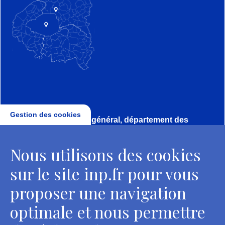
Gestion des cookies
Direction, secrétariat général, département des
conservateurs
Nous utilisons des cookies
2 rue Vivienne - 75002 Paris
Tél. : + 33 1 44 41 16 41
sur le site inp.fr pour vous
Contacts
proposer une navigation
optimale et nous permettre