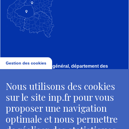
Gestion des cookies
Direction, secrétariat général, département des
conservateurs
Nous utilisons des cookies
2 rue Vivienne - 75002 Paris
Tél. : + 33 1 44 41 16 41
sur le site inp.fr pour vous
Contacts
proposer une navigation
optimale et nous permettre