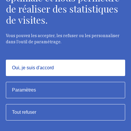
de réaliser des statistiques
Département des restaurateurs
de visites.
124 rue Henri Barbusse - 93300 Aubervilliers
Tél. : + 33 1 49 46 57 00
Vous pouvez les accepter, les refuser ou les personnaliser
dans l’outil de paramétrage.
Contacts
Oui, je suis d'accord
Masquer
Institut national du patrimoine, 2023
Paramètres
Mentions légales
Tout refuser
Accessibilité : partiellement conforme