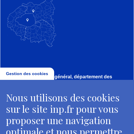
Gestion des cookies
Direction, secrétariat général, département des
conservateurs
Nous utilisons des cookies
2 rue Vivienne - 75002 Paris
Tél. : + 33 1 44 41 16 41
sur le site inp.fr pour vous
Contacts
proposer une navigation
optimale et nous permettre