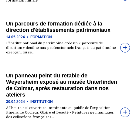
formation initiale…
Un parcours de formation dédiée à la
direction d'établissements patrimoniaux
14.05.2024
FORMATION
L’institut national du patrimoine crée un « parcours de
direction » destiné aux professionnels français du patrimoine
exerçant ou se…
Un panneau peint du retable de
Weyersheim exposé au musée Unterlinden
de Colmar, après restauration dans nos
ateliers
30.04.2024
INSTITUTION
À l’heure de l’ouverture imminente au public de l’exposition
itinérante Couleur, Gloire et Beauté - Peintures germaniques
des collections françaises…