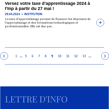
Versez votre taxe d’apprentissage 2024 à
l’Inp à partir du 27 mai !
29.04.2024
INSTITUTION
La taxe d'apprentissage permet de financer les dépenses de
l'apprentissage et des formations technologiques et
professionnelles. Elle est due par…
1
…
5
6
7
8
9
10
11
12
13
…
LETTRE D'INFO