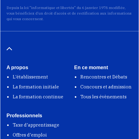
Depuis la loi "informatique et libertés" du 6 janvier 1978 modifiée,
vous bénéficiez d’un droit d’accès et de rectification aux informations
qui vous concernent.
A propos
En ce moment
L'établissement
Rencontres et Débats
La formation initiale
Concours et admission
La formation continue
Tous les évènements
Professionnels
Taxe d'apprentissage
Offres d'emploi