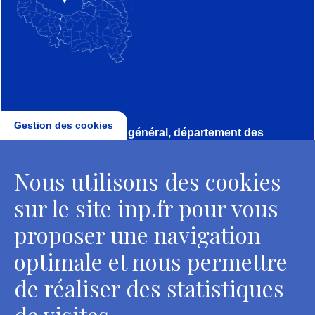
Gestion des cookies
Direction, secrétariat général, département des
conservateurs
Nous utilisons des cookies
2 rue Vivienne - 75002 Paris
Tél. : + 33 1 44 41 16 41
sur le site inp.fr pour vous
Contacts
proposer une navigation
optimale et nous permettre
de réaliser des statistiques
Département des restaurateurs
de visites.