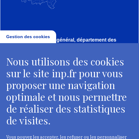
Gestion des cookies
Direction, secrétariat général, département des
conservateurs
Nous utilisons des cookies
2 rue Vivienne - 75002 Paris
Tél. : + 33 1 44 41 16 41
sur le site inp.fr pour vous
Contacts
proposer une navigation
optimale et nous permettre
de réaliser des statistiques
Département des restaurateurs
de visites.
124 rue Henri Barbusse - 93300 Aubervilliers
Tél. : + 33 1 49 46 57 00
Vous pouvez les accepter, les refuser ou les personnaliser