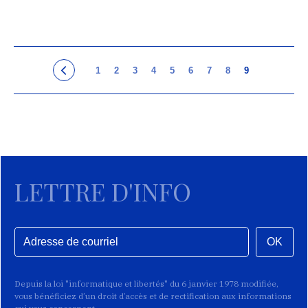
1
2
3
4
5
6
7
8
9
LETTRE D'INFO
OK
Depuis la loi "informatique et libertés" du 6 janvier 1978 modifiée,
vous bénéficiez d’un droit d’accès et de rectification aux informations