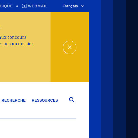
GIQUE
WEBMAIL
Français
e
 aux concours
ernes un dossier
RECHERCHE
RESSOURCES