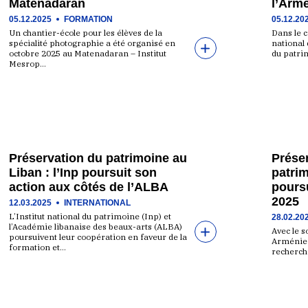
Matenadaran
l’Armé
05.12.2025
FORMATION
05.12.20
Un chantier-école pour les élèves de la
Dans le c
spécialité photographie a été organisé en
national
octobre 2025 au Matenadaran – Institut
du patri
Mesrop…
Préservation du patrimoine au
Préser
Liban : l’Inp poursuit son
patrim
action aux côtés de l’ALBA
poursu
2025
12.03.2025
INTERNATIONAL
L’Institut national du patrimoine (Inp) et
28.02.20
l’Académie libanaise des beaux-arts (ALBA)
Avec le 
poursuivent leur coopération en faveur de la
Arménie e
formation et…
recherche