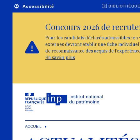
Skip to main navigation
Aller au contenu principal
Skip to search
Accessibilité
BIBLIOTHÈQU
Concours 2026 de recrute
Pour les candidats déclarés admissibles : en 
externes devront établir une fiche individue
de reconnaissance des acquis de l’expérienc
En savoir plus
ACCUEIL