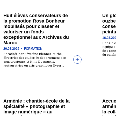
Huit élèves conservateurs de
Un glo
la promotion Rosa Bonheur
ouzbek
mobilisés pour classer et
conser
valoriser un fonds
peintu
exceptionnel aux Archives du
16.03.20
Maroc
Dans le 
Equipe F
20.03.2026
FORMATION
de France
Encadrés par Séverine Blenner-Michel,
du patri
directrice des études du département des
conservateurs, et Nina De Angelis,
restauratrice en arts graphiques livres…
Arménie : chantier-école de la
Accuei
spécialité « photographie et
armén
image numérique » au
la col