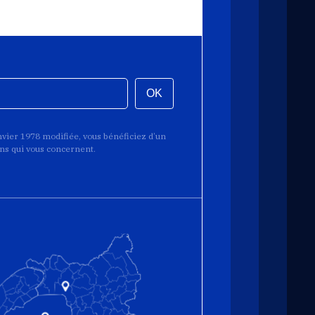
OK
anvier 1978 modifiée, vous bénéficiez d’un
ions qui vous concernent.