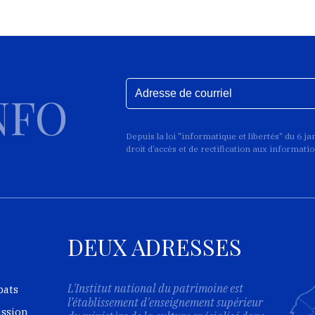
NFO
Depuis la loi "informatique et libertés" du 6 j
droit d’accès et de rectification aux informat
DEUX ADRESSES
L'Institut national du patrimoine est
bats
l’établissement d'enseignement supérieur
ission