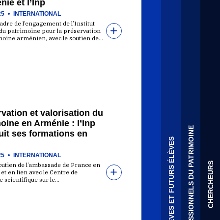
nie et l’Inp
25
INTERNATIONAL
adre de l’engagement de l’Institut
 du patrimoine pour la préservation
moine arménien, avec le soutien de…
vation et valorisation du
oine en Arménie : l’Inp
PROFESSIONNELS DU PATRIMOINE
it ses formations en
ÉLÈVES ET FUTURS ÉLÈVES
25
INTERNATIONAL
CHERCHEURS
soutien de l’ambassade de France en
t en lien avec le Centre de
 scientifique sur le…