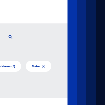
tations
(7)
Métier
(2)