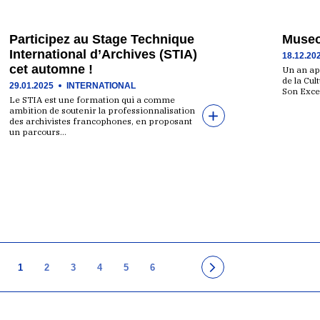
Participez au Stage Technique
Museo
International d’Archives (STIA)
18.12.20
cet automne !
Un an ap
de la Cul
29.01.2025
INTERNATIONAL
Son Exc
Le STIA est une formation qui a comme
ambition de soutenir la professionnalisation
des archivistes francophones, en proposant
un parcours…
1
2
3
4
5
6