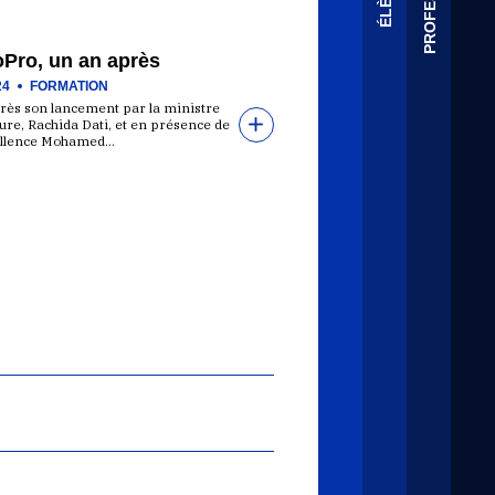
Pro, un an après
24
FORMATION
rès son lancement par la ministre
ture, Rachida Dati, et en présence de
ellence Mohamed…