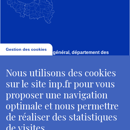
Gestion des cookies
Direction, secrétariat général, département des
conservateurs
Nous utilisons des cookies
2 rue Vivienne - 75002 Paris
Tél. : + 33 1 44 41 16 41
sur le site inp.fr pour vous
Contacts
proposer une navigation
optimale et nous permettre
de réaliser des statistiques
Département des restaurateurs
de visites.