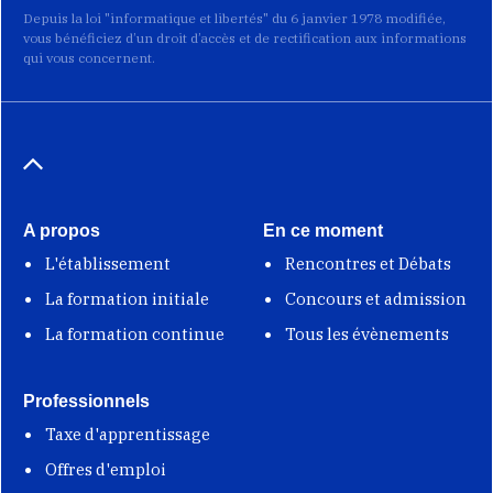
Depuis la loi "informatique et libertés" du 6 janvier 1978 modifiée,
vous bénéficiez d’un droit d’accès et de rectification aux informations
qui vous concernent.
A propos
En ce moment
L'établissement
Rencontres et Débats
La formation initiale
Concours et admission
La formation continue
Tous les évènements
Professionnels
Taxe d'apprentissage
Offres d'emploi