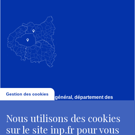
Gestion des cookies
Direction, secrétariat général, département des
conservateurs
Nous utilisons des cookies
2 rue Vivienne - 75002 Paris
Tél. : + 33 1 44 41 16 41
sur le site inp.fr pour vous
Contacts