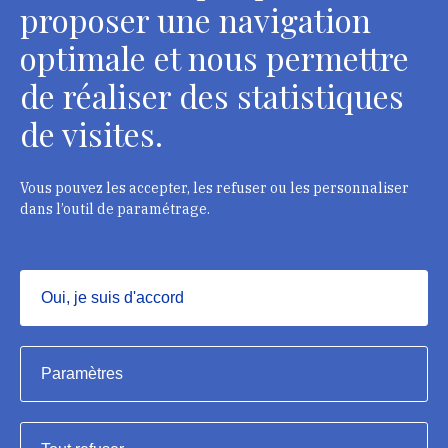
proposer une navigation
optimale et nous permettre
de réaliser des statistiques
Département des restaurateurs
de visites.
124 rue Henri Barbusse - 93300 Aubervilliers
Tél. : + 33 1 49 46 57 00
Vous pouvez les accepter, les refuser ou les personnaliser
dans l’outil de paramétrage.
Contacts
Oui, je suis d'accord
Masquer
Institut national du patrimoine, 2023
Paramètres
Mentions légales