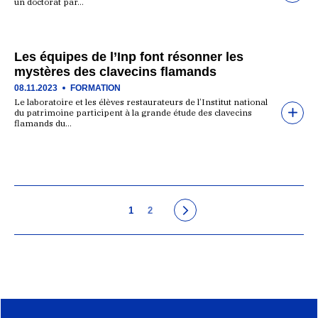
un doctorat par…
Les équipes de l’Inp font résonner les
mystères des clavecins flamands
08.11.2023
FORMATION
Le laboratoire et les élèves restaurateurs de l’Institut national
du patrimoine participent à la grande étude des clavecins
flamands du…
1
2