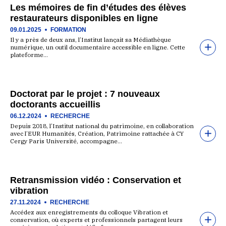
Les mémoires de fin d’études des élèves
restaurateurs disponibles en ligne
09.01.2025
FORMATION
Il y a près de deux ans, l’Institut lançait sa Médiathèque
numérique, un outil documentaire accessible en ligne. Cette
plateforme…
Doctorat par le projet : 7 nouveaux
doctorants accueillis
06.12.2024
RECHERCHE
Depuis 2018, l’Institut national du patrimoine, en collaboration
avec l’EUR Humanités, Création, Patrimoine rattachée à CY
Cergy Paris Université, accompagne…
Retransmission vidéo : Conservation et
vibration
27.11.2024
RECHERCHE
Accédez aux enregistrements du colloque Vibration et
conservation, où experts et professionnels partagent leurs