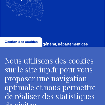
Gestion des cookies
Direction, secrétariat général, département des
conservateurs
Nous utilisons des cookies
2 rue Vivienne - 75002 Paris
Tél. : + 33 1 44 41 16 41
sur le site inp.fr pour vous
Contacts
proposer une navigation
optimale et nous permettre
de réaliser des statistiques
Département des restaurateurs
de visites.