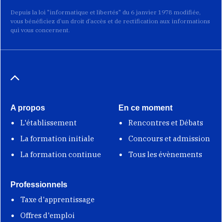
Depuis la loi "informatique et libertés" du 6 janvier 1978 modifiée,
vous bénéficiez d’un droit d’accès et de rectification aux informations
qui vous concernent.
A propos
En ce moment
L'établissement
Rencontres et Débats
La formation initiale
Concours et admission
La formation continue
Tous les évènements
Professionnels
Taxe d'apprentissage
Offres d'emploi