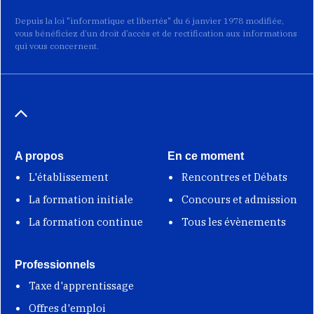
Depuis la loi "informatique et libertés" du 6 janvier 1978 modifiée,
vous bénéficiez d’un droit d’accès et de rectification aux informations
qui vous concernent.
A propos
En ce moment
L'établissement
Rencontres et Débats
La formation initiale
Concours et admission
La formation continue
Tous les évènements
Professionnels
Taxe d'apprentissage
Offres d'emploi