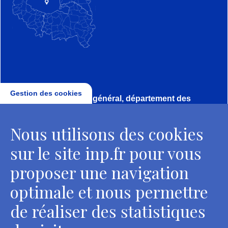
Gestion des cookies
Direction, secrétariat général, département des
conservateurs
Nous utilisons des cookies
2 rue Vivienne - 75002 Paris
Tél. : + 33 1 44 41 16 41
sur le site inp.fr pour vous
Contacts
proposer une navigation
optimale et nous permettre
de réaliser des statistiques
Département des restaurateurs