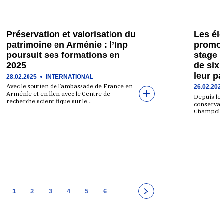
Préservation et valorisation du
Les él
patrimoine en Arménie : l’Inp
promo
poursuit ses formations en
stage 
2025
de six
leur p
28.02.2025
INTERNATIONAL
Avec le soutien de l’ambassade de France en
26.02.20
Arménie et en lien avec le Centre de
Depuis le
recherche scientifique sur le…
conserva
Champoll
1
2
3
4
5
6