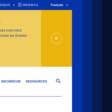
GIQUE
WEBMAIL
Français
e
 aux concours
ernes un dossier
RECHERCHE
RESSOURCES