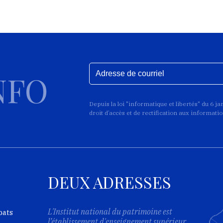
NFO
Depuis la loi "informatique et libertés" du 6 j
droit d’accès et de rectification aux informat
DEUX ADRESSES
L'Institut national du patrimoine est
bats
l’établissement d'enseignement supérieur