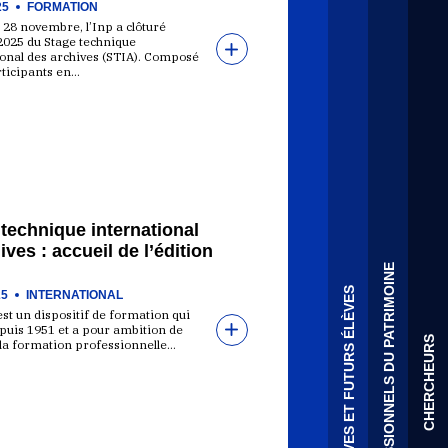
25
FORMATION
28 novembre, l’Inp a clôturé
 2025 du Stage technique
ional des archives (STIA). Composé
rticipants en…
technique international
ives : accueil de l’édition
PROFESSIONNELS DU PATRIMOINE
ÉLÈVES ET FUTURS ÉLÈVES
25
INTERNATIONAL
st un dispositif de formation qui
puis 1951 et a pour ambition de
CHERCHEURS
 la formation professionnelle…