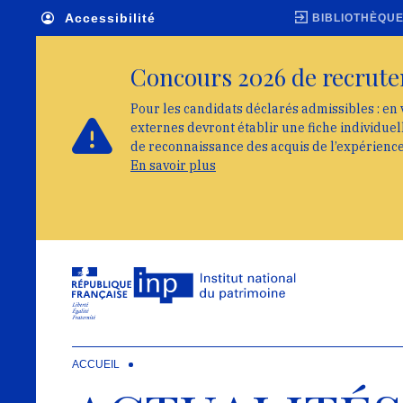
Skip to main navigation
Aller au contenu principal
Skip to search
Accessibilité
BIBLIOTHÈQU
Concours 2026 de recrute
Pour les candidats déclarés admissibles : en 
externes devront établir une fiche individue
de reconnaissance des acquis de l’expérienc
En savoir plus
ACCUEIL