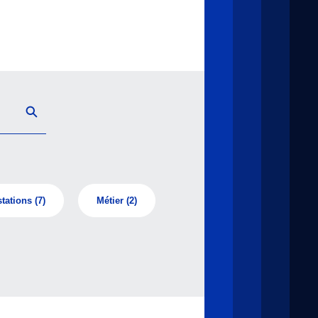
tations
(7)
Métier
(2)