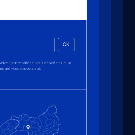
OK
anvier 1978 modifiée, vous bénéficiez d’un
ions qui vous concernent.