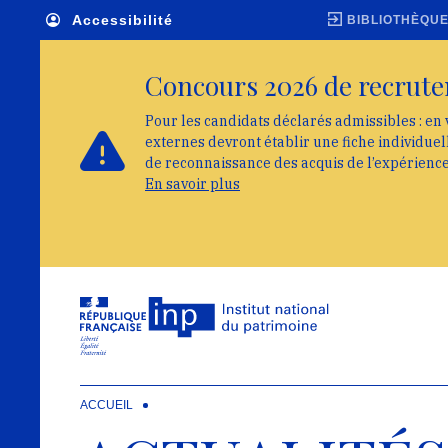
Skip to main navigation
Aller au contenu principal
Skip to search
Accessibilité
BIBLIOTHÈQU
Concours 2026 de recrute
Pour les candidats déclarés admissibles : en 
externes devront établir une fiche individue
de reconnaissance des acquis de l’expérienc
En savoir plus
ACCUEIL