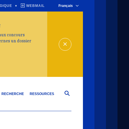
GIQUE
WEBMAIL
Français
e
 aux concours
ernes un dossier
RECHERCHE
RESSOURCES