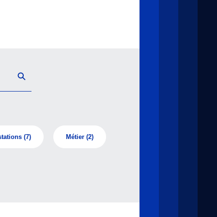
tations
(7)
Métier
(2)