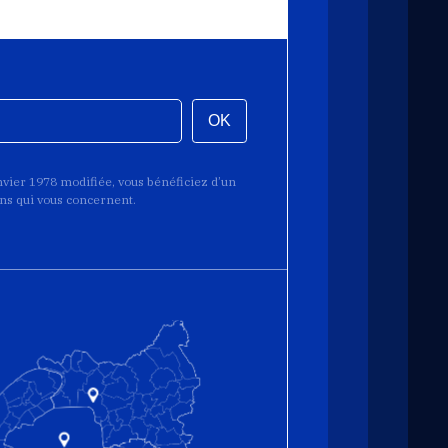
OK
anvier 1978 modifiée, vous bénéficiez d’un
ions qui vous concernent.