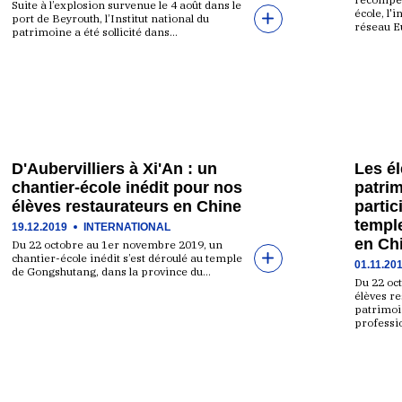
Suite à l’explosion survenue le 4 août dans le
école, l'
port de Beyrouth, l’Institut national du
réseau 
patrimoine a été sollicité dans…
D'Aubervilliers à Xi'An : un
Les él
chantier-école inédit pour nos
patrim
élèves restaurateurs en Chine
partic
templ
19.12.2019
INTERNATIONAL
en Ch
Du 22 octobre au 1er novembre 2019, un
chantier-école inédit s’est déroulé au temple
01.11.20
de Gongshutang, dans la province du…
Du 22 oc
élèves re
patrimoi
professi