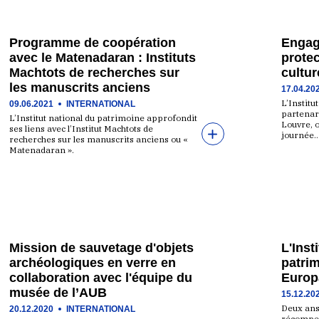
Programme de coopération
Engag
avec le Matenadaran : Instituts
protec
Machtots de recherches sur
cultu
les manuscrits anciens
17.04.20
L’Institu
09.06.2021
INTERNATIONAL
partenari
L’Institut national du patrimoine approfondit
Louvre, o
ses liens avec l’Institut Machtots de
journée
recherches sur les manuscrits anciens ou «
Matenadaran ».
Mission de sauvetage d'objets
L'Inst
archéologiques en verre en
patrim
collaboration avec l'équipe du
Europ
musée de l’AUB
15.12.20
Deux ans
20.12.2020
INTERNATIONAL
récompen