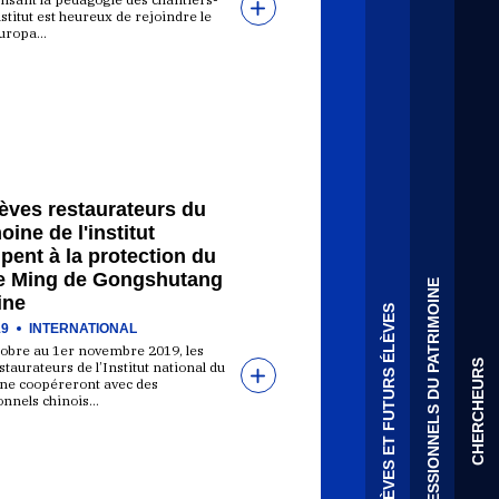
institut est heureux de rejoindre le
Europa…
èves restaurateurs du
oine de l'institut
ipent à la protection du
e Ming de Gongshutang
PROFESSIONNELS DU PATRIMOINE
ine
ÉLÈVES ET FUTURS ÉLÈVES
19
INTERNATIONAL
tobre au 1er novembre 2019, les
CHERCHEURS
staurateurs de l’Institut national du
ne coopéreront avec des
onnels chinois…