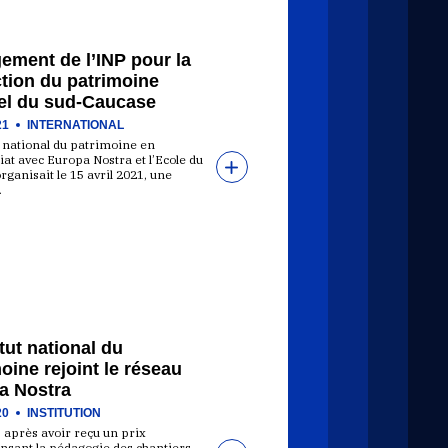
ement de l’INP pour la
tion du patrimoine
rel du sud-Caucase
21
INTERNATIONAL
t national du patrimoine en
at avec Europa Nostra et l’Ecole du
rganisait le 15 avril 2021, une
…
itut national du
oine rejoint le réseau
a Nostra
20
INSTITUTION
 après avoir reçu un prix
sant la pédagogie des chantiers-