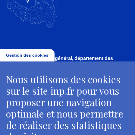
Gestion des cookies
Direction, secrétariat général, département des
conservateurs
Nous utilisons des cookies
2 rue Vivienne - 75002 Paris
Tél. : + 33 1 44 41 16 41
sur le site inp.fr pour vous
Contacts
proposer une navigation
optimale et nous permettre
de réaliser des statistiques
Département des restaurateurs