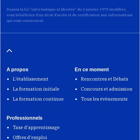
Depuis la loi "informatique et libertés" du 6 janvier 1978 modifiée,
vous bénéficiez d’un droit d’accès et de rectification aux informations
qui vous concernent.
A propos
En ce moment
L'établissement
Rencontres et Débats
La formation initiale
Concours et admission
La formation continue
Tous les évènements
Professionnels
Taxe d'apprentissage
Offres d'emploi