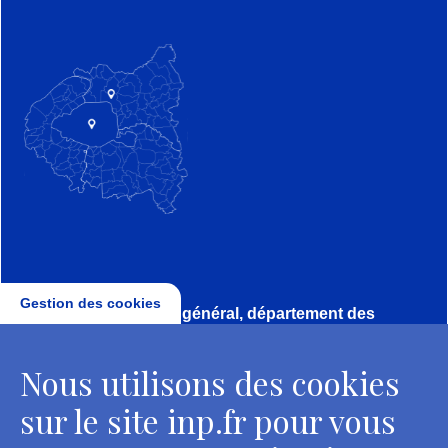
Gestion des cookies
Direction, secrétariat général, département des
conservateurs
Nous utilisons des cookies
2 rue Vivienne - 75002 Paris
Tél. : + 33 1 44 41 16 41
sur le site inp.fr pour vous
Contacts