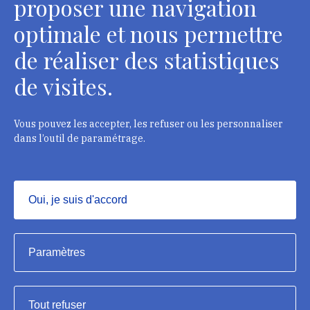
proposer une navigation
optimale et nous permettre
de réaliser des statistiques
Département des restaurateurs
de visites.
124 rue Henri Barbusse - 93300 Aubervilliers
Tél. : + 33 1 49 46 57 00
Vous pouvez les accepter, les refuser ou les personnaliser
dans l’outil de paramétrage.
Contacts
Oui, je suis d'accord
Masquer
Institut national du patrimoine, 2023
Paramètres
Mentions légales
Tout refuser