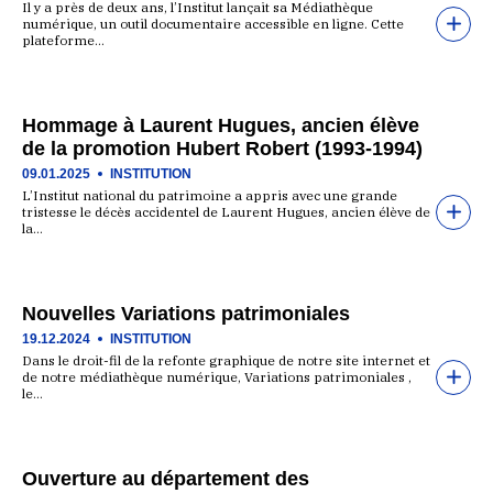
Il y a près de deux ans, l’Institut lançait sa Médiathèque
numérique, un outil documentaire accessible en ligne. Cette
plateforme…
Hommage à Laurent Hugues, ancien élève
de la promotion Hubert Robert (1993-1994)
09.01.2025
INSTITUTION
L’Institut national du patrimoine a appris avec une grande
tristesse le décès accidentel de Laurent Hugues, ancien élève de
la…
Nouvelles Variations patrimoniales
19.12.2024
INSTITUTION
Dans le droit-fil de la refonte graphique de notre site internet et
de notre médiathèque numérique, Variations patrimoniales ,
le…
Ouverture au département des