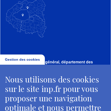
Gestion des cookies
Direction, secrétariat général, département des
conservateurs
Nous utilisons des cookies
2 rue Vivienne - 75002 Paris
Tél. : + 33 1 44 41 16 41
sur le site inp.fr pour vous
Contacts
proposer une navigation
optimale et nous permettre