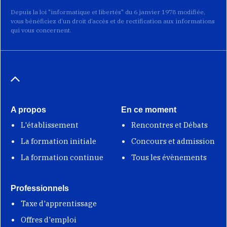
Depuis la loi "informatique et libertés" du 6 janvier 1978 modifiée,
vous bénéficiez d’un droit d’accès et de rectification aux informations
qui vous concernent.
A propos
En ce moment
L'établissement
Rencontres et Débats
La formation initiale
Concours et admission
La formation continue
Tous les évènements
Professionnels
Taxe d'apprentissage
Offres d'emploi