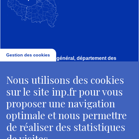
Gestion des cookies
Direction, secrétariat général, département des
conservateurs
Nous utilisons des cookies
2 rue Vivienne - 75002 Paris
Tél. : + 33 1 44 41 16 41
sur le site inp.fr pour vous
Contacts
proposer une navigation
optimale et nous permettre
de réaliser des statistiques
Département des restaurateurs
de visites.