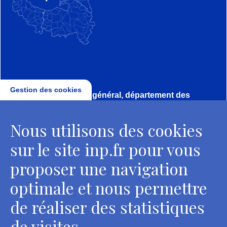
Gestion des cookies
Direction, secrétariat général, département des
conservateurs
Nous utilisons des cookies
2 rue Vivienne - 75002 Paris
Tél. : + 33 1 44 41 16 41
sur le site inp.fr pour vous
Contacts
proposer une navigation
optimale et nous permettre
de réaliser des statistiques
Département des restaurateurs
de visites.