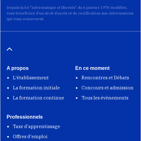
Depuis la loi "informatique et libertés" du 6 janvier 1978 modifiée,
vous bénéficiez d’un droit d’accès et de rectification aux informations
qui vous concernent.
A propos
En ce moment
L'établissement
Rencontres et Débats
La formation initiale
Concours et admission
La formation continue
Tous les évènements
Professionnels
Taxe d'apprentissage
Offres d'emploi