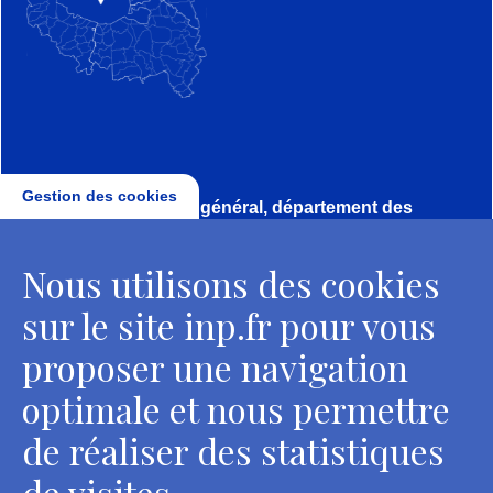
Gestion des cookies
Direction, secrétariat général, département des
conservateurs
Nous utilisons des cookies
2 rue Vivienne - 75002 Paris
Tél. : + 33 1 44 41 16 41
sur le site inp.fr pour vous
Contacts
proposer une navigation
optimale et nous permettre
de réaliser des statistiques
Département des restaurateurs
de visites.