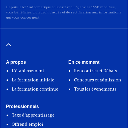
Depuis la loi "informatique et libertés" du 6 janvier 1978 modifiée,
vous bénéficiez d’un droit d’accès et de rectification aux informations
qui vous concernent.
A propos
En ce moment
L'établissement
Rencontres et Débats
La formation initiale
Concours et admission
La formation continue
Tous les évènements
Professionnels
Taxe d'apprentissage
Offres d'emploi