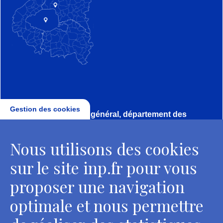
Gestion des cookies
Direction, secrétariat général, département des
conservateurs
Nous utilisons des cookies
2 rue Vivienne - 75002 Paris
Tél. : + 33 1 44 41 16 41
sur le site inp.fr pour vous
Contacts
proposer une navigation
optimale et nous permettre