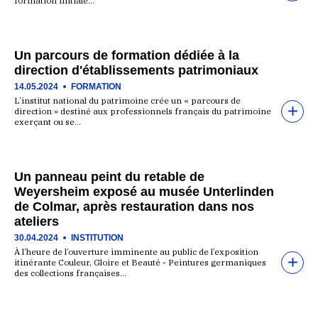
formation initiale…
Un parcours de formation dédiée à la
direction d'établissements patrimoniaux
14.05.2024
FORMATION
L’institut national du patrimoine crée un « parcours de
direction » destiné aux professionnels français du patrimoine
exerçant ou se…
Un panneau peint du retable de
Weyersheim exposé au musée Unterlinden
de Colmar, après restauration dans nos
ateliers
30.04.2024
INSTITUTION
À l’heure de l’ouverture imminente au public de l’exposition
itinérante Couleur, Gloire et Beauté - Peintures germaniques
des collections françaises…