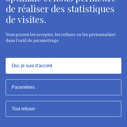
de réaliser des statistiques
Département des restaurateurs
de visites.
124 rue Henri Barbusse - 93300 Aubervilliers
Tél. : + 33 1 49 46 57 00
Vous pouvez les accepter, les refuser ou les personnaliser
dans l’outil de paramétrage.
Contacts
Oui, je suis d'accord
Masquer
Institut national du patrimoine, 2023
Paramètres
Mentions légales
Tout refuser
Accessibilité : partiellement conforme