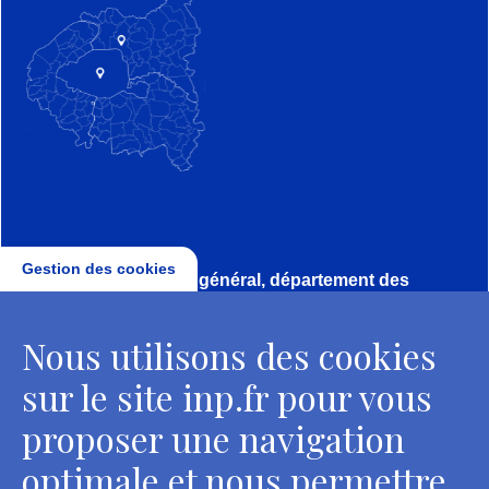
Gestion des cookies
Direction, secrétariat général, département des
conservateurs
Nous utilisons des cookies
2 rue Vivienne - 75002 Paris
Tél. : + 33 1 44 41 16 41
sur le site inp.fr pour vous
Contacts
proposer une navigation
optimale et nous permettre