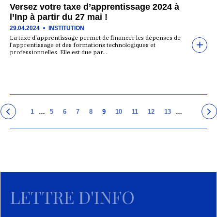
Versez votre taxe d’apprentissage 2024 à
l’Inp à partir du 27 mai !
29.04.2024
INSTITUTION
La taxe d'apprentissage permet de financer les dépenses de
l'apprentissage et des formations technologiques et
professionnelles. Elle est due par…
1
…
5
6
7
8
9
10
11
12
13
…
LETTRE D'INFO