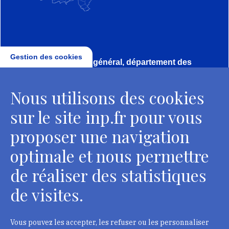
Gestion des cookies
Direction, secrétariat général, département des
conservateurs
Nous utilisons des cookies
2 rue Vivienne - 75002 Paris
Tél. : + 33 1 44 41 16 41
sur le site inp.fr pour vous
Contacts
proposer une navigation
optimale et nous permettre
de réaliser des statistiques
Département des restaurateurs
de visites.
124 rue Henri Barbusse - 93300 Aubervilliers
Tél. : + 33 1 49 46 57 00
Vous pouvez les accepter, les refuser ou les personnaliser