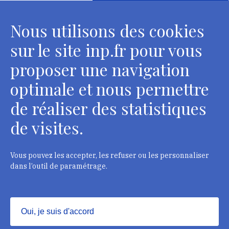
conservateurs
Nous utilisons des cookies
2 rue Vivienne - 75002 Paris
Tél. : + 33 1 44 41 16 41
sur le site inp.fr pour vous
Contacts
proposer une navigation
optimale et nous permettre
de réaliser des statistiques
Département des restaurateurs
de visites.
124 rue Henri Barbusse - 93300 Aubervilliers
Tél. : + 33 1 49 46 57 00
Vous pouvez les accepter, les refuser ou les personnaliser
dans l’outil de paramétrage.
Contacts
Oui, je suis d'accord
Masquer