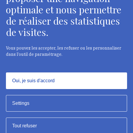
optimale et nous permettre
de réaliser des statistiques
de visites.
Head Office, Administrative Services Department of
curators
2 rue Vivienne - 75002 Paris
Vous pouvez les accepter, les refuser ou les personnaliser
Tél. : + 33 1 44 41 16 41
dans l’outil de paramétrage.
Department of conservators-restorers
124 rue Henri Barbusse - 93300 Aubervilliers
Oui, je suis d'accord
Tél. : + 33 1 49 46 57 00
Masquer
Settings
Tout refuser
Institut national du patrimoine, 2023