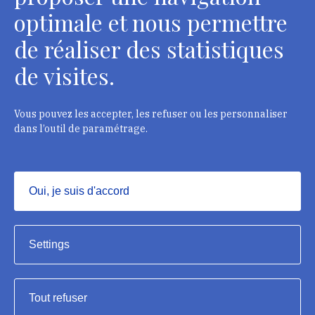
optimale et nous permettre
de réaliser des statistiques
de visites.
Head Office, Administrative Services Department of
curators
2 rue Vivienne - 75002 Paris
Vous pouvez les accepter, les refuser ou les personnaliser
Tél. : + 33 1 44 41 16 41
dans l’outil de paramétrage.
Department of conservators-restorers
124 rue Henri Barbusse - 93300 Aubervilliers
Oui, je suis d'accord
Tél. : + 33 1 49 46 57 00
Masquer
Settings
Tout refuser
Institut national du patrimoine, 2023