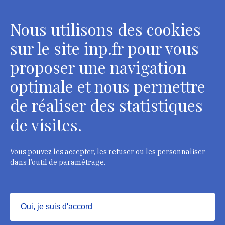
conservateurs
Nous utilisons des cookies
2 rue Vivienne - 75002 Paris
Tél. : + 33 1 44 41 16 41
sur le site inp.fr pour vous
Contacts
proposer une navigation
optimale et nous permettre
de réaliser des statistiques
Département des restaurateurs
de visites.
124 rue Henri Barbusse - 93300 Aubervilliers
Tél. : + 33 1 49 46 57 00
Vous pouvez les accepter, les refuser ou les personnaliser
dans l’outil de paramétrage.
Contacts
Oui, je suis d'accord
Masquer