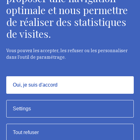
optimale et nous permettre
de réaliser des statistiques
de visites.
Head Office, Administrative Services Department of
curators
2 rue Vivienne - 75002 Paris
Vous pouvez les accepter, les refuser ou les personnaliser
Tél. : + 33 1 44 41 16 41
dans l’outil de paramétrage.
Department of conservators-restorers
124 rue Henri Barbusse - 93300 Aubervilliers
Oui, je suis d'accord
Tél. : + 33 1 49 46 57 00
Masquer
Settings
Tout refuser
Institut national du patrimoine, 2023