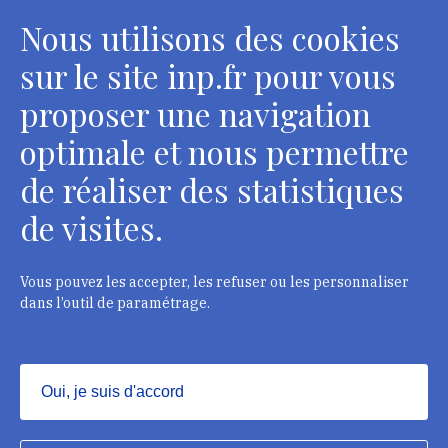
Nous utilisons des cookies
sur le site inp.fr pour vous
proposer une navigation
optimale et nous permettre
de réaliser des statistiques
de visites.
Head Office, Administrative Services Department of
curators
2 rue Vivienne - 75002 Paris
Vous pouvez les accepter, les refuser ou les personnaliser
Tél. : + 33 1 44 41 16 41
dans l’outil de paramétrage.
Department of conservators-restorers
124 rue Henri Barbusse - 93300 Aubervilliers
Oui, je suis d'accord
Tél. : + 33 1 49 46 57 00
Masquer