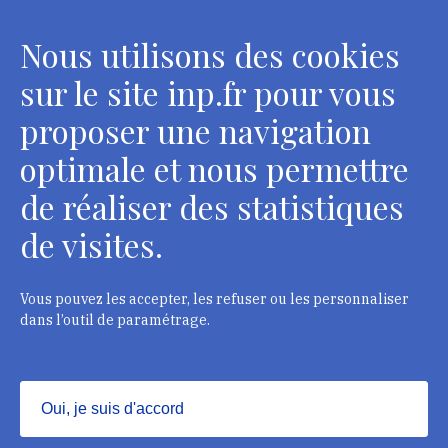
conservateurs
Nous utilisons des cookies
2 rue Vivienne - 75002 Paris
Tél. : + 33 1 44 41 16 41
sur le site inp.fr pour vous
Contacts
proposer une navigation
optimale et nous permettre
de réaliser des statistiques
Département des restaurateurs
de visites.
124 rue Henri Barbusse - 93300 Aubervilliers
Tél. : + 33 1 49 46 57 00
Vous pouvez les accepter, les refuser ou les personnaliser
dans l’outil de paramétrage.
Contacts
Oui, je suis d'accord
Masquer