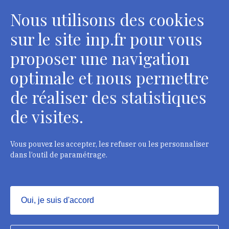
Nous utilisons des cookies
sur le site inp.fr pour vous
proposer une navigation
optimale et nous permettre
de réaliser des statistiques
de visites.
Head Office, Administrative Services Department of
curators
2 rue Vivienne - 75002 Paris
Vous pouvez les accepter, les refuser ou les personnaliser
Tél. : + 33 1 44 41 16 41
dans l’outil de paramétrage.
Department of conservators-restorers
124 rue Henri Barbusse - 93300 Aubervilliers
Oui, je suis d'accord
Tél. : + 33 1 49 46 57 00
Masquer