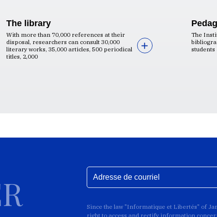
The library
Pedag
With more than 70,000 references at their
The Insti
disposal, researchers can consult 30,000
bibliogra
literary works, 35,000 articles, 500 periodical
students 
titles, 2,000
ER
Since the law "Informatique et Libertés" of J
right to access and rectify information conce