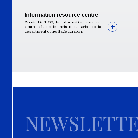
Information resource centre
Created in 1990, the information resource
centre is based in Paris. It is attached to the
department of heritage curators
NEWSLETT