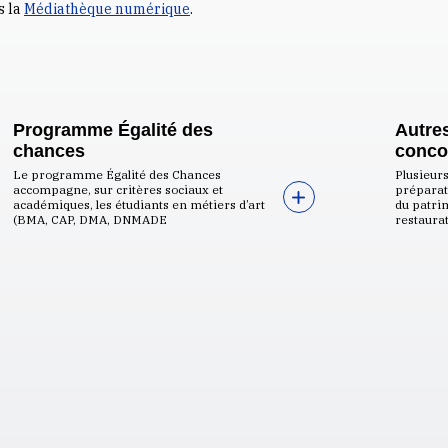
s la
Médiathèque numérique
.
Programme Égalité des
Autre
chances
conco
Le programme Égalité des Chances
Plusieur
accompagne, sur critères sociaux et
préparat
académiques, les étudiants en métiers d’art
du patri
(BMA, CAP, DMA, DNMADE
restaura