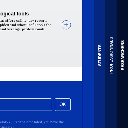
ogical tools
tut offers online jury reports,
phies and other useful tools for
and heritage professionals.
PROFESSIONNALS
RESEARCHERS
STUDENTS
OK
anuary 6, 1978 as amended, you have the
rning you.