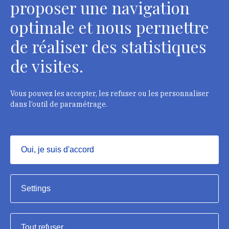
proposer une navigation
optimale et nous permettre
de réaliser des statistiques
de visites.
Head Office, Administrative Services Department of
curators
2 rue Vivienne - 75002 Paris
Vous pouvez les accepter, les refuser ou les personnaliser
Tél. : + 33 1 44 41 16 41
dans l’outil de paramétrage.
Department of conservators-restorers
124 rue Henri Barbusse - 93300 Aubervilliers
Oui, je suis d'accord
Tél. : + 33 1 49 46 57 00
Masquer
Settings
Tout refuser