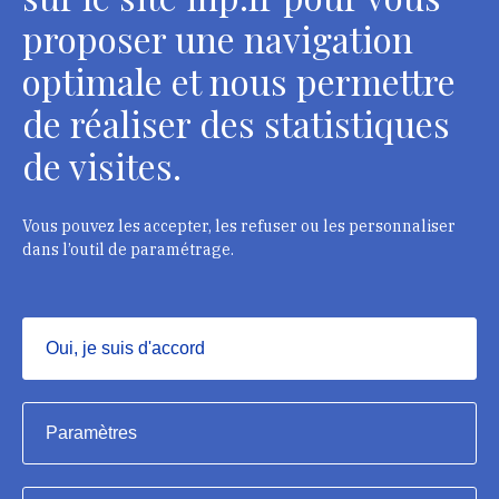
Contacts
proposer une navigation
optimale et nous permettre
de réaliser des statistiques
Département des restaurateurs
de visites.
124 rue Henri Barbusse - 93300 Aubervilliers
Tél. : + 33 1 49 46 57 00
Vous pouvez les accepter, les refuser ou les personnaliser
dans l’outil de paramétrage.
Contacts
Oui, je suis d'accord
Masquer
Institut national du patrimoine, 2023
Paramètres
Mentions légales