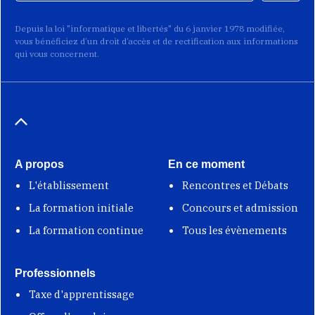
Depuis la loi "informatique et libertés" du 6 janvier 1978 modifiée,
vous bénéficiez d’un droit d’accès et de rectification aux informations
qui vous concernent.
A propos
En ce moment
L'établissement
Rencontres et Débats
La formation initiale
Concours et admission
La formation continue
Tous les évènements
Professionnels
Taxe d'apprentissage