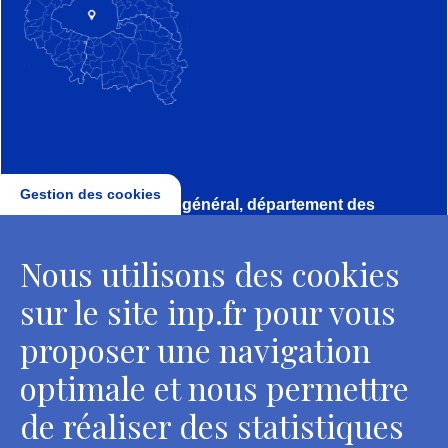
Gestion des cookies
Direction, secrétariat général, département des
conservateurs
Nous utilisons des cookies
2 rue Vivienne - 75002 Paris
Tél. : + 33 1 44 41 16 41
sur le site inp.fr pour vous
Contacts
proposer une navigation
optimale et nous permettre
de réaliser des statistiques
Département des restaurateurs