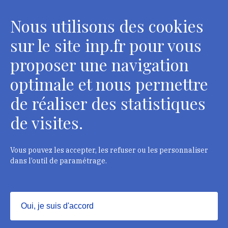
conservateurs
Nous utilisons des cookies
2 rue Vivienne - 75002 Paris
Tél. : + 33 1 44 41 16 41
sur le site inp.fr pour vous
Contacts
proposer une navigation
optimale et nous permettre
de réaliser des statistiques
Département des restaurateurs
de visites.
124 rue Henri Barbusse - 93300 Aubervilliers
Tél. : + 33 1 49 46 57 00
Vous pouvez les accepter, les refuser ou les personnaliser
dans l’outil de paramétrage.
Contacts
Oui, je suis d'accord
Masquer