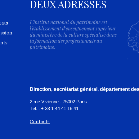
DEUX ADRESSES
L'Institut national du patrimoine est
bats
l’établissement d'enseignement supérieur
ission
du ministère de la culture spécialisé dans
la formation des professionnels du
ents
patrimoine.
Direction, secrétariat général, département d
2 rue Vivienne - 75002 Paris
Tél. : + 33 1 44 41 16 41
Contacts