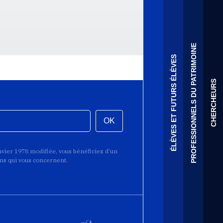
PROFESSIONNELS DU PATRIMOINE
ÉLÈVES ET FUTURS ÉLÈVES
CHERCHEURS
OK
anvier 1978 modifiée, vous bénéficiez d’un
ions qui vous concernent.