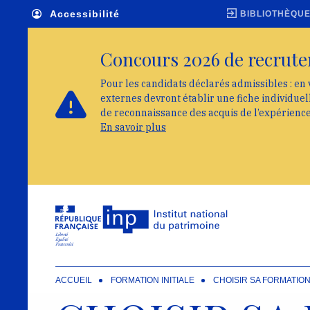
Skip to main navigation
Aller au contenu principal
Skip to search
Accessibilité
BIBLIOTHÈQU
Concours 2026 de recrute
Pour les candidats déclarés admissibles : en 
externes devront établir une fiche individue
de reconnaissance des acquis de l’expérienc
En savoir plus
ACCUEIL
FORMATION INITIALE
CHOISIR SA FORMATIO