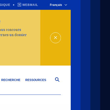
GIQUE
WEBMAIL
Français
e
 aux concours
ernes un dossier
RECHERCHE
RESSOURCES