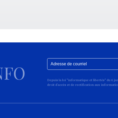
NFO
Depuis la loi "informatique et libertés" du 6 j
droit d’accès et de rectification aux informat