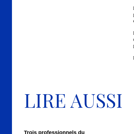
Coopération académique 
scientifique
Echange
Belgique
En savoir plus
Coopération académique 
scientifique
Mobilité Erasmus+
LIRE AUSSI
Bénin
En savoir plus
Formation
Chantier-école
Trois professionnels du