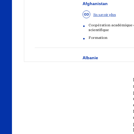
Afghanistan
En savoir plus
Coopération académique 
scientifique
Formation
Albanie
En savoir plus
Coopération académique 
scientifique
Chantier-école
Arménie
En savoir plus
Formation