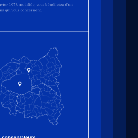
anvier 1978 modifiée, vous bénéficiez d’un
ions qui vous concernent.
es conservateurs