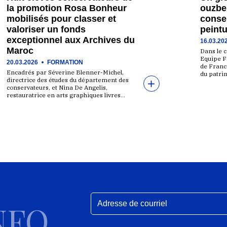
la promotion Rosa Bonheur
ouzbek
mobilisés pour classer et
conser
valoriser un fonds
peintu
exceptionnel aux Archives du
16.03.20
Maroc
Dans le 
Equipe F
20.03.2026
FORMATION
et
de France
Encadrés par Séverine Blenner-Michel,
du patri
directrice des études du département des
conservateurs, et Nina De Angelis,
restauratrice en arts graphiques livres…
NFO