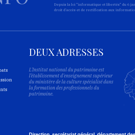
Depuis la loi "informatique et libertés" du 6 j
et
droit d’accès et de rectification aux informat
DEUX ADRESSES
et
L'Institut national du patrimoine est
bats
l’établissement d'enseignement supérieur
ission
du ministère de la culture spécialisé dans
la formation des professionnels du
ents
patrimoine.
et
Direction, secrétariat général, département d