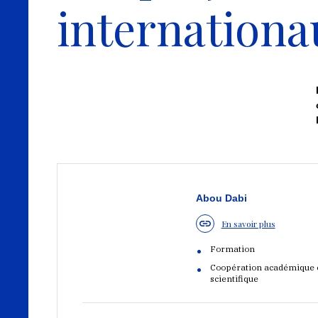
internationa
Abou Dabi
En savoir plus
Formation
Coopération académique 
scientifique