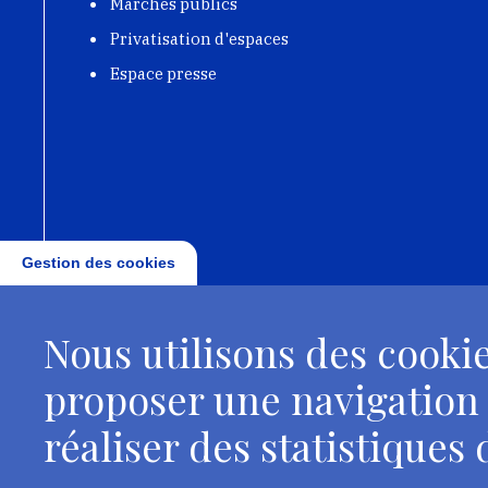
Marchés publics
Privatisation d'espaces
Grèce
Espace presse
En savoir plus
Coopération académique 
scientifique
Echange
Chanier-école
Gestion des cookies
Italie
En savoir plus
Nous utilisons des cookie
Coopération académique 
scientifique
proposer une navigation
Echange
réaliser des statistiques d
Chantier-école
Mobilité Eramus+