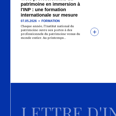
patrimoine en immersion à
Chine
l'INP : une formation
internationale sur mesure
En savoir plus
07.05.2026
FORMATION
Chaque année, l'Institut national du
Formation
patrimoine ouvre ses portes à des
Coopération académique 
professionnels du patrimoine venus du
scientifique
monde entier. Au printemps…
Echange
Chantier-école
Côte d'Ivoire
En savoir plus
Formation
LETTRE D'I
Égypte
En savoir plus