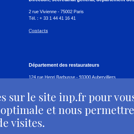
2 rue Vivienne - 75002 Paris
Tél. : + 33 1 44 41 16 41
Contacts
et
Département des restaurateurs
124 rue Henri Barbusse - 93300 Aubervilliers
Tél. : + 33 1 49 46 57 00
s sur le site inp.fr pour vou
Contacts
et
 optimale et nous permettre
e visites.