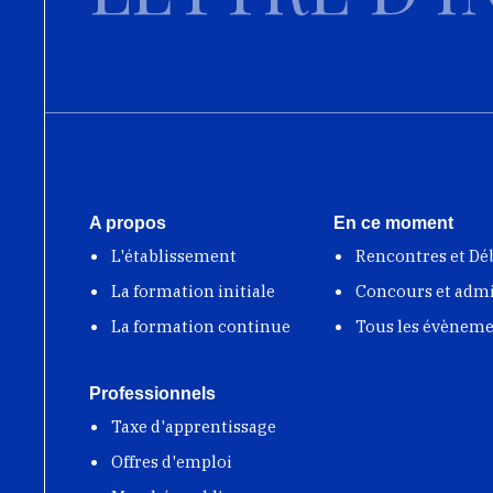
Coopération académique 
scientifique
Chantier-école
États-Unis
En savoir plus
A propos
En ce moment
Coopération académique 
scientifique
L'établissement
Rencontres et Dé
La formation initiale
Concours et adm
Gabon
La formation continue
Tous les évènem
En savoir plus
Professionnels
Coopération académique 
scientifique
Taxe d'apprentissage
Echange
Offres d'emploi
Chantier-école