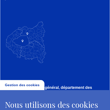
Gestion des cookies
Direction, secrétariat général, département des
conservateurs
Nous utilisons des cookies
2 rue Vivienne - 75002 Paris
Tél. : + 33 1 44 41 16 41