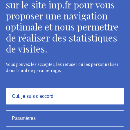
sur le site inp.fr pour vous
Contacts
proposer une navigation
optimale et nous permettre
de réaliser des statistiques
Département des restaurateurs
de visites.
124 rue Henri Barbusse - 93300 Aubervilliers
Tél. : + 33 1 49 46 57 00
Vous pouvez les accepter, les refuser ou les personnaliser
dans l’outil de paramétrage.
Contacts
Oui, je suis d'accord
Masquer
Institut national du patrimoine, 2023
Paramètres