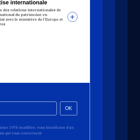
ise internationale
e des relations internationales de
t national du patrimoine en
at avec le ministère de l’Europe et
res
OK
anvier 1978 modifiée, vous bénéficiez d’un
ions qui vous concernent.