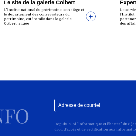
Le site de la galerie Colbert
Expert
L’Institut national du patrimoine, son siège et
Le servic
le département des conservateurs du
l’Institu
patrimoine, est installé dans la galerie
partenari
Colbert, située
des affai
NFO
Depuis la loi "informatique et libertés" du 6 j
droit d’accès et de rectification aux informat