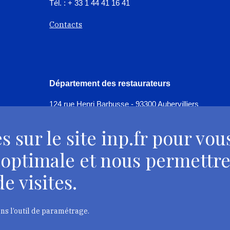
Tél. : + 33 1 44 41 16 41
Contacts
Département des restaurateurs
124 rue Henri Barbusse - 93300 Aubervilliers
Tél. : + 33 1 49 46 57 00
s sur le site inp.fr pour vou
Contacts
 optimale et nous permettre
e visites.
ans l’outil de paramétrage.
trimoine, 2023
Mentions légales
Accessibilité : partiellement confo