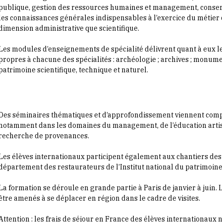
publique, gestion des ressources humaines et management, conserv
les connaissances générales indispensables à l’exercice du métier 
dimension administrative que scientifique.
Les modules d’enseignements de spécialité délivrent quant à eux l
propres à chacune des spécialités : archéologie ; archives ; monumen
patrimoine scientifique, technique et naturel.
Des séminaires thématiques et d’approfondissement viennent comp
notamment dans les domaines du management, de l’éducation artisti
recherche de provenances.
Les élèves internationaux participent également aux chantiers des 
département des restaurateurs de l’Institut national du patrimoine 
La formation se déroule en grande partie à Paris de janvier à juin.
être amenés à se déplacer en région dans le cadre de visites.
Attention : les frais de séjour en France des élèves internationaux 