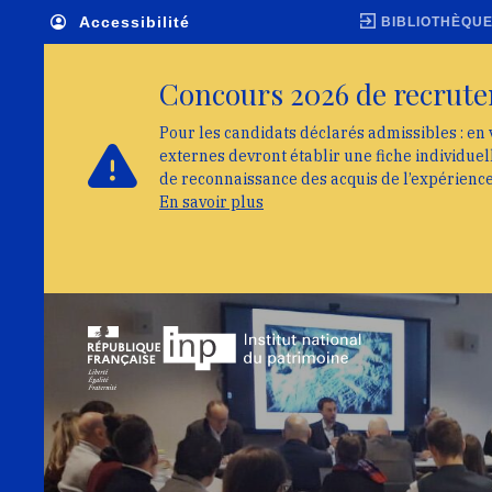
Skip to main navigation
Aller au contenu principal
Skip to search
Accessibilité
BIBLIOTHÈQU
Concours 2026 de recrute
Pour les candidats déclarés admissibles : en 
externes devront établir une fiche individue
de reconnaissance des acquis de l’expérienc
En savoir plus