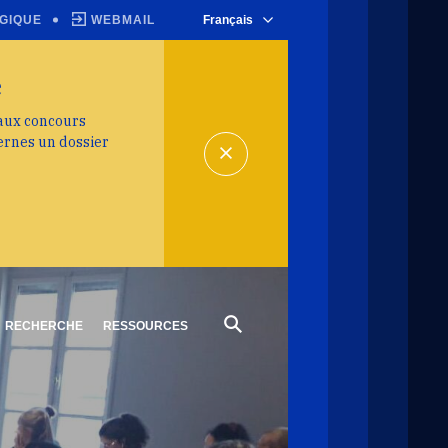
GIQUE
WEBMAIL
Français
e
 aux concours
ernes un dossier
RECHERCHE
RESSOURCES