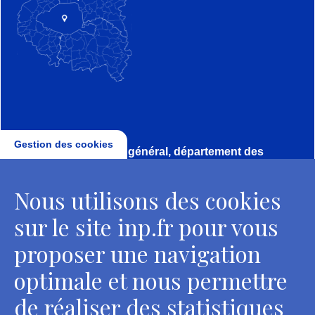
Gestion des cookies
Direction, secrétariat général, département des
conservateurs
Nous utilisons des cookies
2 rue Vivienne - 75002 Paris
Tél. : + 33 1 44 41 16 41
sur le site inp.fr pour vous
Contacts
proposer une navigation
optimale et nous permettre
de réaliser des statistiques