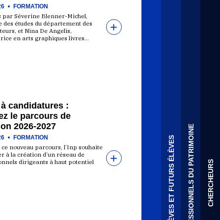
26
FORMATION
 par Séverine Blenner-Michel,
ce des études du département des
eurs, et Nina De Angelis,
rice en arts graphiques livres…
à candidatures :
ez le parcours de
ion 2026-2027
PROFESSIONNELS DU PATRIMOINE
26
FORMATION
ÉLÈVES ET FUTURS ÉLÈVES
 ce nouveau parcours, l’Inp souhaite
r à la création d’un réseau de
nnels dirigeants à haut potentiel
CHERCHEURS