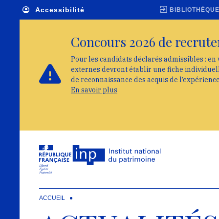
Skip to main navigation
Aller au contenu principal
Skip to search
Accessibilité
BIBLIOTHÈQU
Concours 2026 de recrute
Pour les candidats déclarés admissibles : en 
externes devront établir une fiche individue
de reconnaissance des acquis de l’expérienc
En savoir plus
ACCUEIL