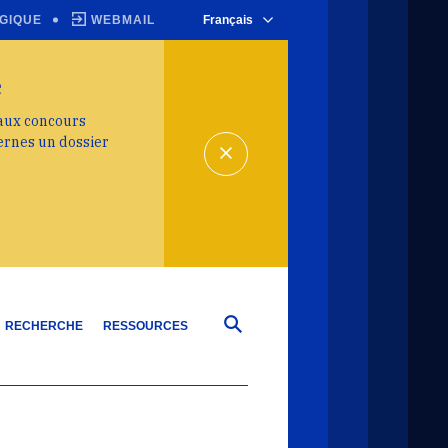
GIQUE
WEBMAIL
Français
e
 aux concours
ernes un dossier
RECHERCHE
RESSOURCES