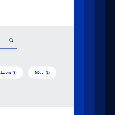
tations
(7)
Métier
(2)