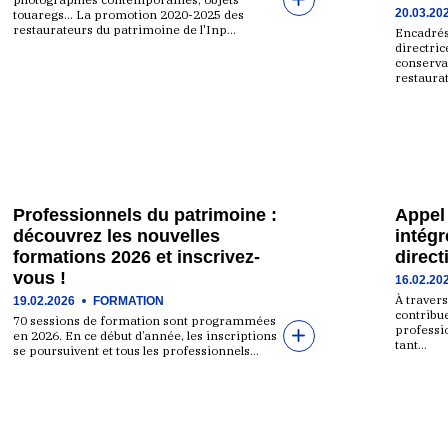
20.03.20
touaregs… La promotion 2020-2025 des
restaurateurs du patrimoine de l'Inp…
Encadrés
directri
conservat
restaurat
Professionnels du patrimoine :
Appel 
découvrez les nouvelles
intégr
formations 2026 et inscrivez-
direct
vous !
16.02.20
À travers
19.02.2026
FORMATION
contribue
70 sessions de formation sont programmées
professio
en 2026. En ce début d’année, les inscriptions
tant…
se poursuivent et tous les professionnels…