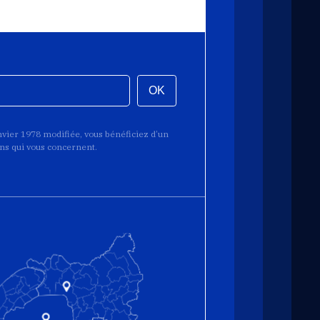
OK
anvier 1978 modifiée, vous bénéficiez d’un
ions qui vous concernent.