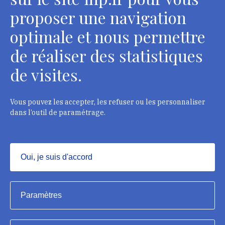
Contacts
proposer une navigation
optimale et nous permettre
de réaliser des statistiques
Département des restaurateurs
de visites.
124 rue Henri Barbusse - 93300 Aubervilliers
Tél. : + 33 1 49 46 57 00
Vous pouvez les accepter, les refuser ou les personnaliser
dans l’outil de paramétrage.
Contacts
Oui, je suis d'accord
Masquer
Institut national du patrimoine, 2023
Paramètres
Mentions légales